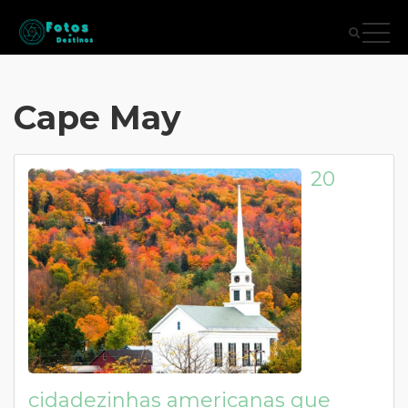
Cape May
20
cidadezinhas americanas que