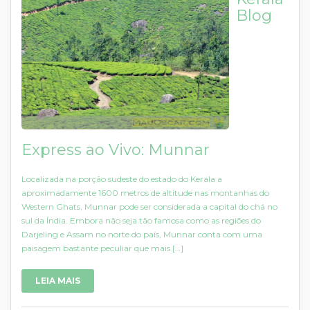
Blog
Express ao Vivo: Munnar
Localizada na porção sudeste do estado do Kerala a
aproximadamente 1600 metros de altitude nas montanhas do
Western Ghats, Munnar pode ser considerada a capital do chá no
sul da Índia. Embora não seja tão famosa como as regiões do
Darjeling e Assam no norte do país, Munnar conta com uma
paisagem bastante peculiar que mais […]
LEIA MAIS