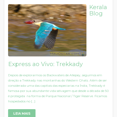
Kerala
Blog
Express ao Vivo: Trekkady
Depois de explorarmos os Backwaters de Allepey, seguimos em
direção a Trekkady nas montanhas do Western Ghats. Além de ser
considerada uma das capitais das especiarias na Índia, Trekkady é
famosa por sua abundante vida selvagem que desde a década de 50
é protegida na forma de Parque Nacional / Tiger Reserve. Ficamos
hospedados no […]
LEIA MAIS