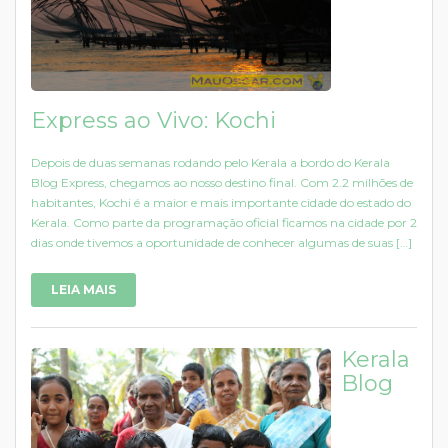
Express ao Vivo: Kochi
Depois de duas semanas rodando pelo Kerala a bordo do Kerala
Blog Express, chegamos ao nosso destino final. Com 2.2 milhões de
habitantes, Kochi é a maior e mais importante cidade do estado do
Kerala. Como parte da programação oficial ficamos na cidade por 2
dias onde tivemos a oportunidade de conhecer algumas de suas […]
LEIA MAIS
Kerala
Blog