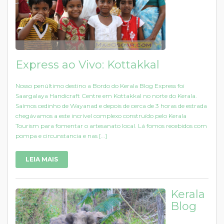
Express ao Vivo: Kottakkal
Nosso penúltimo destino a Bordo do Kerala Blog Express foi
Saargalaya Handicraft Centre em Kottakkal no norte do Kerala.
Saímos cedinho de Wayanad e depois de cerca de 3 horas de estrada
chegávamos a este incrível complexo construído pelo Kerala
Tourism para fomentar o artesanato local. Lá fomos recebidos com
pompa e circunstancia e nas […]
LEIA MAIS
Kerala
Blog