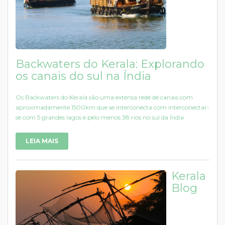
Backwaters do Kerala: Explorando
os canais do sul na Índia
Os Backwaters do Kerala são uma extensa rede de canais com
aproximadamente 1500km que se interconecta com interconectar-
se com 5 grandes lagos e pelo menos 38 rios no sul da Índia
LEIA MAIS
Kerala
Blog