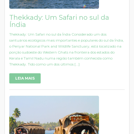
Thekkady: Um Safari no sul da
Índia
Thekkady: Um Safari no sul da Índia Considerado um dos
santuários ecológicos mais importantes e populares do sul da Índia,
o Periyar National Park and Wildlife Sanctuary, está localizado na
porção sudoeste do Western Ghats na fronteira dos estados do
Kerala e Tamil Nadu numa região também conhecida como
Thekkady. Tido como um dos últimos [...]
LEIA MAIS