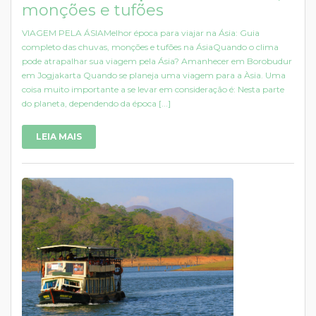
monções e tufões
VIAGEM PELA ÁSIAMelhor época para viajar na Ásia: Guia
completo das chuvas, monções e tufões na ÁsiaQuando o clima
pode atrapalhar sua viagem pela Ásia? Amanhecer em Borobudur
em Jogjakarta Quando se planeja uma viagem para a Àsia. Uma
coisa muito importante a se levar em consideração é: Nesta parte
do planeta, dependendo da época [...]
LEIA MAIS