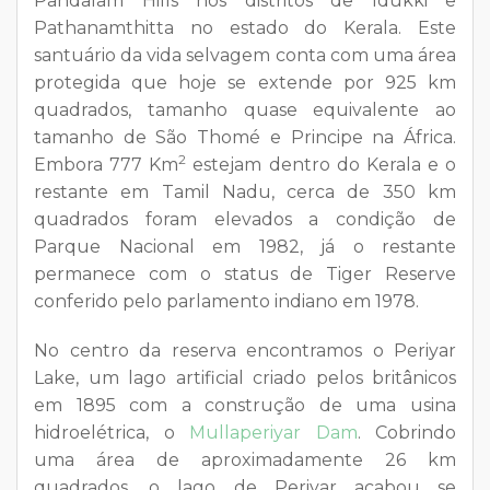
Pandalam Hills nos distritos de Idukki e
Pathanamthitta no estado do Kerala. Este
santuário da vida selvagem conta com uma área
protegida que hoje se extende por 925 km
quadrados, tamanho quase equivalente ao
tamanho de São Thomé e Principe na África.
2
Embora 777 Km
estejam dentro do Kerala e o
restante em Tamil Nadu, cerca de 350 km
quadrados foram elevados a condição de
Parque Nacional em 1982, já o restante
permanece com o status de Tiger Reserve
conferido pelo parlamento indiano em 1978.
No centro da reserva encontramos o Periyar
Lake, um lago artificial criado pelos britânicos
em 1895 com a construção de uma usina
hidroelétrica, o
Mullaperiyar Dam
. Cobrindo
uma área de aproximadamente 26 km
quadrados, o lago de Periyar acabou se