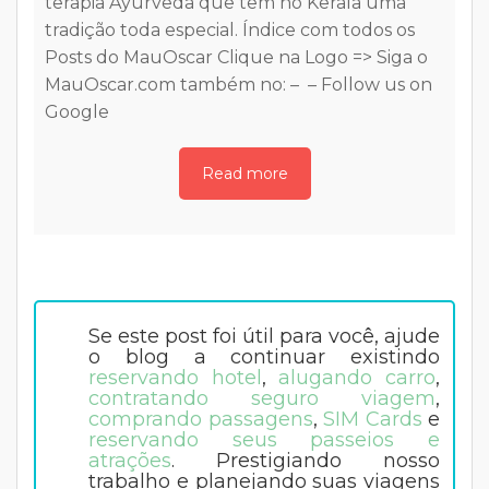
terapia Ayurveda que tem no Kerala uma
A
tradição toda especial. Índice com todos os
m
Posts do MauOscar Clique na Logo => Siga o
MauOscar.com também no: – – Follow us on
Google
Read more
Se este post foi útil para você, ajude
o blog a continuar existindo
reservando hotel
,
alugando carro
,
contratando seguro viagem
,
comprando passagens
,
SIM Cards
e
reservando seus passeios e
atrações
. Prestigiando nosso
trabalho e planejando suas viagens