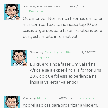
Posted by mylovelypassport
|
16/02/2017
|
Responder
Que incrível! Nós nunca fizemos um safari
mas com certeza tá no nosso top 10 de
coisas urgentes para fazer! Parabéns pelo
post, está muito informátivo!
Posted by
Oscar Augusto Risch
|
19/02/2017
|
Responder
Eu quero ainda fazer um Safari na
África e se a experiência já for for uns
20% do que foi essa experiência na
Índia já vai estar valendo!!
Posted by
Marineira
|
17/02/2017
|
Responder
Adorei as dicas para organizar a viagem.