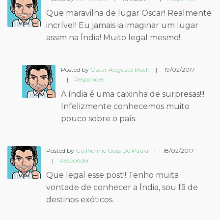
Que maravilha de lugar Oscar! Realmente
incrível! Eu jamais ia imaginar um lugar
assim na Índia! Muito legal mesmo!
Posted by
Oscar Augusto Risch
|
19/02/2017
|
Responder
A índia é uma caixinha de surpresas!!!
Infelizmente conhecemos muito
pouco sobre o país.
Posted by
Guilherme Goss De Paula
|
18/02/2017
|
Responder
Que legal esse post!! Tenho muita
vontade de conhecer a Índia, sou fã de
destinos exóticos.