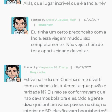
Aliás, que lugar incrível que é a India, né?
Posted by
Oscar Augusto Risch
|
19/02/2017
|
Responder
Eu tinha um certo preconceito com a
Índia, essa viagem mudou isso
completamente.. Não vejo a hora de
ter a oportunidade de voltar.
Posted by
Maryanne Mc Darby
|
17/02/2017
|
Responder
Estive na India em Chennai e me diverti
com os bichos de lá. Acredita que pavão é
raridade lá? Els nao se conformavam que
nao davamos bola pra eles. Qdo a gente
dizia que tinham vários pavoes no sítio, no
interior de SP, eles ficavam boquiabertos!!!