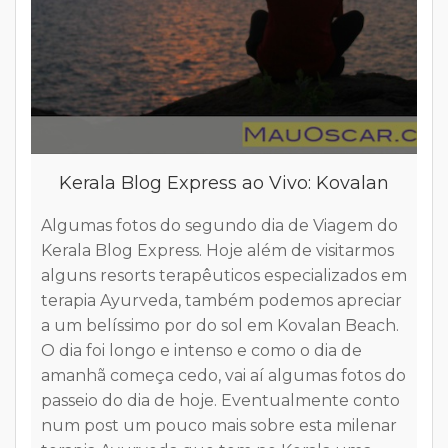
O
Kerala Blog Express ao Vivo: Kovalan
r
c
Algumas fotos do segundo dia de Viagem do
m
Kerala Blog Express. Hoje além de visitarmos
m
alguns resorts terapêuticos especializados em
ô
terapia Ayurveda, também podemos apreciar
a
h
a um belíssimo por do sol em Kovalan Beach.
o
O dia foi longo e intenso e como o dia de
p
amanhã começa cedo, vai aí algumas fotos do
a
passeio do dia de hoje. Eventualmente conto
o
num post um pouco mais sobre esta milenar
l