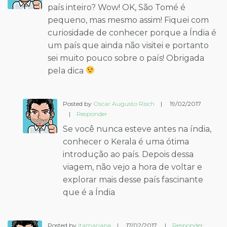
país inteiro? Wow! OK, São Tomé é
pequeno, mas mesmo assim! Fiquei com
curiosidade de conhecer porque a Índia é
um país que ainda não visitei e portanto
sei muito pouco sobre o país! Obrigada
pela dica
Posted by
Oscar Augusto Risch
|
19/02/2017
|
Responder
Se você nunca esteve antes na índia,
conhecer o Kerala é uma ótima
introdução ao país. Depois dessa
viagem, não vejo a hora de voltar e
explorar mais desse país fascinante
que é a Índia
Posted by
itamarjapa
|
17/02/2017
|
Responder