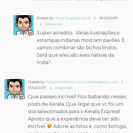
Posted by
Oscar Augusto Risch
|
19/02/2017
|
Responder
Super acredito.. Várias ilustrações e
estampas indianas mostram pavões. E
vamos combinar são bichos lindos..
Será que eles são aves nativas da
Índia?
Posted by
Pollyane Martins | www.diariodepolly.com
|
17/02/2017
|
Responder
Que passeio incrível! Fico babando nesses
posts de Kerala. Que legal que vc foi um
dos selecionados para o Kerala Express!
Aposto que a experiência deve ter sido
incrível
Adorei as fotos e, como bióloga,