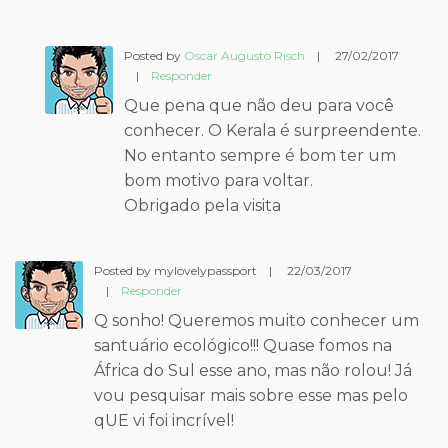
Posted by
Oscar Augusto Risch
|
27/02/2017
|
Responder
Que pena que não deu para você
conhecer. O Kerala é surpreendente.
No entanto sempre é bom ter um
bom motivo para voltar.
Obrigado pela visita
Posted by mylovelypassport
|
22/03/2017
|
Responder
Q sonho! Queremos muito conhecer um
santuário ecológico!!! Quase fomos na
África do Sul esse ano, mas não rolou! Já
vou pesquisar mais sobre esse mas pelo
qUE vi foi incrível!