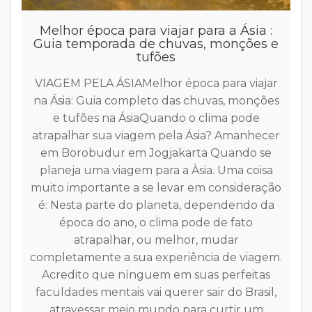
Melhor época para viajar para a Ásia :
Guia temporada de chuvas, monções e
tufões
D
a
VIAGEM PELA ÁSIAMelhor época para viajar
os
n
na Ásia: Guia completo das chuvas, monções
h
e tufões na ÁsiaQuando o clima pode
c
atrapalhar sua viagem pela Ásia? Amanhecer
m
p
em Borobudur em Jogjakarta Quando se
d
planeja uma viagem para a Àsia. Uma coisa
c
muito importante a se levar em consideração
F
é: Nesta parte do planeta, dependendo da
n
época do ano, o clima pode de fato
c
atrapalhar, ou melhor, mudar
i
completamente a sua experiência de viagem.
h
Acredito que nínguem em suas perfeitas
d
faculdades mentais vai querer sair do Brasil,
f
atravessar meio mundo para curtir um