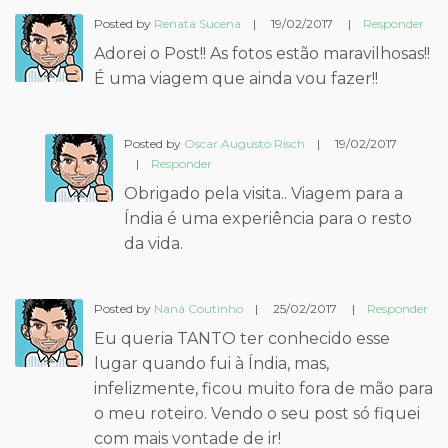
Posted by
Renata Sucena
|
19/02/2017
|
Responder
Adorei o Post!! As fotos estão maravilhosas!!
É uma viagem que ainda vou fazer!!
Posted by
Oscar Augusto Risch
|
19/02/2017
|
Responder
Obrigado pela visita.. Viagem para a
Índia é uma experiência para o resto
da vida.
Posted by
Naná Coutinho
|
25/02/2017
|
Responder
Eu queria TANTO ter conhecido esse
lugar quando fui à Índia, mas,
infelizmente, ficou muito fora de mão para
o meu roteiro. Vendo o seu post só fiquei
com mais vontade de ir!