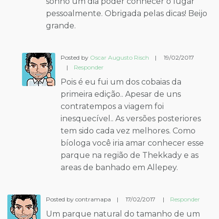
sonho um dia poder conhecer o lugar
pessoalmente. Obrigada pelas dicas! Beijo
grande.
Posted by
Oscar Augusto Risch
|
19/02/2017
|
Responder
Pois é eu fui um dos cobaias da
primeira edição.. Apesar de uns
contratempos a viagem foi
inesquecível.. As versões posteriores
tem sido cada vez melhores. Como
bíologa você iria amar conhecer esse
parque na região de Thekkady e as
areas de banhado em Allepey.
Posted by contramapa
|
17/02/2017
|
Responder
Um parque natural do tamanho de um