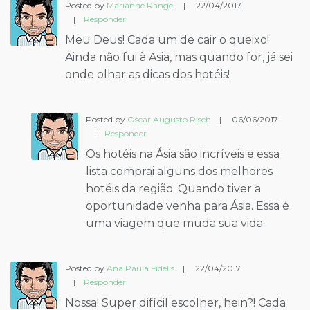
Posted by
Marianne Rangel
|
22/04/2017
|
Responder
Meu Deus! Cada um de cair o queixo!
Ainda não fui à Asia, mas quando for, já sei
onde olhar as dicas dos hotéis!
Posted by
Oscar Augusto Risch
|
06/06/2017
|
Responder
Os hotéis na Ásia são incríveis e essa
lista comprai alguns dos melhores
hotéis da região. Quando tiver a
oportunidade venha para Ásia. Essa é
uma viagem que muda sua vida.
Posted by
Ana Paula Fidelis
|
22/04/2017
|
Responder
Nossa! Super difícil escolher, hein?! Cada