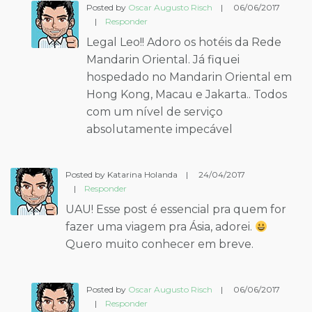
Posted by
Oscar Augusto Risch
|
06/06/2017
|
Responder
Legal Leo!! Adoro os hotéis da Rede
Mandarin Oriental. Já fiquei
hospedado no Mandarin Oriental em
Hong Kong, Macau e Jakarta.. Todos
com um nível de serviço
absolutamente impecável
Posted by Katarina Holanda
|
24/04/2017
|
Responder
UAU! Esse post é essencial pra quem for
fazer uma viagem pra Ásia, adorei.
Quero muito conhecer em breve.
Posted by
Oscar Augusto Risch
|
06/06/2017
|
Responder