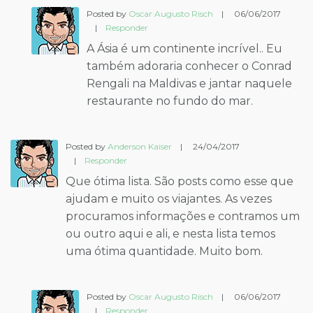
Posted by
Oscar Augusto Risch
|
06/06/2017
|
Responder
A Ásia é um continente incrível.. Eu
também adoraria conhecer o Conrad
Rengali na Maldivas e jantar naquele
restaurante no fundo do mar.
Posted by
Anderson Kaiser
|
24/04/2017
|
Responder
Que ótima lista. São posts como esse que
ajudam e muito os viajantes. As vezes
procuramos informações e contramos um
ou outro aqui e ali, e nesta lista temos
uma ótima quantidade. Muito bom.
Posted by
Oscar Augusto Risch
|
06/06/2017
|
Responder