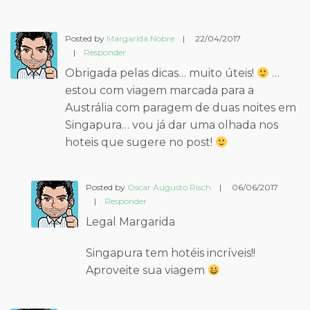
Posted by
Margarida Nobre
|
22/04/2017
|
Responder
Obrigada pelas dicas… muito úteis!
…
estou com viagem marcada para a
Austrália com paragem de duas noites em
Singapura… vou já dar uma olhada nos
hoteis que sugere no post!
Posted by
Oscar Augusto Risch
|
06/06/2017
|
Responder
Legal Margarida
Singapura tem hotéis incríveis!!
Aproveite sua viagem