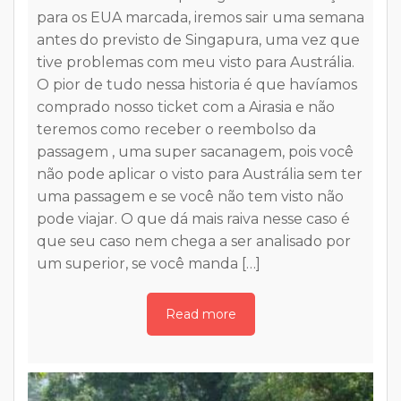
para os EUA marcada, iremos sair uma semana
es
antes do previsto de Singapura, uma vez que
tive problemas com meu visto para Austrália.
O pior de tudo nessa historia é que havíamos
comprado nosso ticket com a Airasia e não
ue
teremos como receber o reembolso da
passagem , uma super sacanagem, pois você
não pode aplicar o visto para Austrália sem ter
uma passagem e se você não tem visto não
a
pode viajar. O que dá mais raiva nesse caso é
.
que seu caso nem chega a ser analisado por
o
um superior, se você manda […]
I.
t
Read more