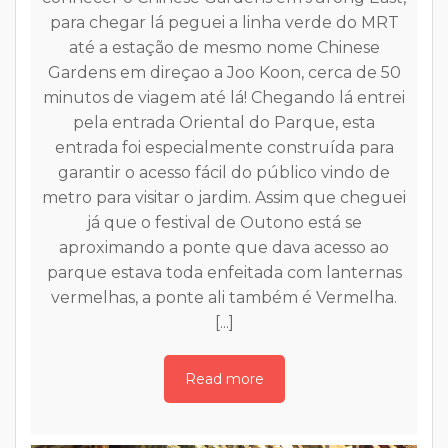
para chegar lá peguei a linha verde do MRT
até a estação de mesmo nome Chinese
Gardens em direçao a Joo Koon, cerca de 50
a
minutos de viagem até lá! Chegando lá entrei
pela entrada Oriental do Parque, esta
entrada foi especialmente construída para
garantir o acesso fácil do público vindo de
metro para visitar o jardim. Assim que cheguei
já que o festival de Outono está se
s
aproximando a ponte que dava acesso ao
(
parque estava toda enfeitada com lanternas
o
vermelhas, a ponte ali também é Vermelha.
 :
[...]
A
Read more
m