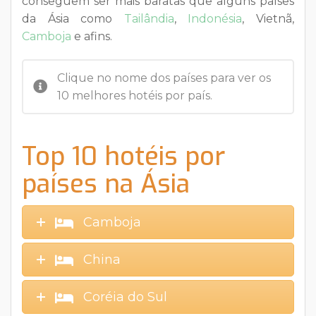
conseguem ser mais baratas que alguns países
da Ásia como
Tailândia
,
Indonésia
, Vietnã,
Camboja
e afins.
Clique no nome dos países para ver os
10 melhores hotéis por país.
Top 10 hotéis por
países na Ásia
Camboja
China
Coréia do Sul