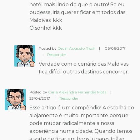
hotél mais lindo do que o outro! Se eu
pudesse, iria querer ficar em todos das
Maldivas! kkk
Ô sonho! kkk
Posted by
Oscar Augusto Risch
|
06/06/2017
|
Responder
Verdade com o cenário das Maldivas
fica difícil outros destinos concorrer.
Posted by
Carla Alexandra Fernandes Mota
|
23/04/2017
|
Responder
Esse artigo é um compêndio! A escolha do
alojamento é muito importante porque
pode mudar radicalmente a nossa
experiência numa cidade. Quando temos
a sorte de ficar em bons lugares (nãao