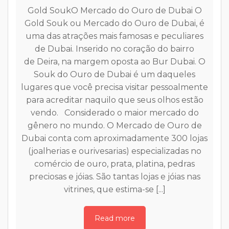
Gold SoukO Mercado do Ouro de Dubai O
Gold Souk ou Mercado do Ouro de Dubai, é
uma das atrações mais famosas e peculiares
de Dubai. Inserido no coração do bairro
g
D
de Deira, na margem oposta ao Bur Dubai. O
a
Souk do Ouro de Dubai é um daqueles
n
lugares que você precisa visitar pessoalmente
h
para acreditar naquilo que seus olhos estão
a
c
vendo. Considerado o maior mercado do
a
p
gênero no mundo. O Mercado de Ouro de
d
Dubai conta com aproximadamente 300 lojas
a
c
(joalherias e ourivesarias) especializadas no
F
comércio de ouro, prata, platina, pedras
n
preciosas e jóias. São tantas lojas e jóias nas
ai
c
vitrines, que estima-se [...]
só
i
h
Read more
.
d