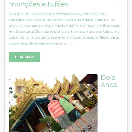
monções e tufões
VIAGEM PELA ÁSIAMelhor época para viajar na Ásia: Guia
completo das chuvas, monções e tufões na ÁsiaQuando o clima
pode atrapalhar sua viagem pela Ásia? Amanhecer em Borobudur
em Jogjakarta Quando se planeja uma viagem para a Àsia. Uma
coisa muito importante a se levar em consideração é: Nesta parte
do planeta, dependendo da época [...]
LEIA MAIS
Dois
Anos