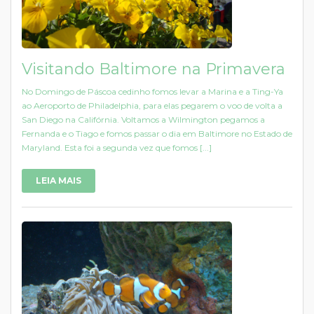
Visitando Baltimore na Primavera
No Domingo de Páscoa cedinho fomos levar a Marina e a Ting-Ya
ao Aeroporto de Philadelphia, para elas pegarem o voo de volta a
San Diego na Califórnia. Voltamos a Wilmington pegamos a
Fernanda e o Tiago e fomos passar o dia em Baltimore no Estado de
Maryland. Esta foi a segunda vez que fomos [...]
LEIA MAIS