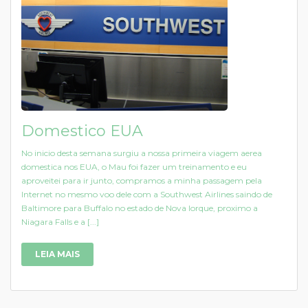
Domestico EUA
No inicio desta semana surgiu a nossa primeira viagem aerea
domestica nos EUA, o Mau foi fazer um treinamento e eu
aproveitei para ir junto, compramos a minha passagem pela
Internet no mesmo voo dele com a Southwest Airlines saindo de
Baltimore para Buffalo no estado de Nova Iorque, proximo a
Niagara Falls e a [...]
LEIA MAIS