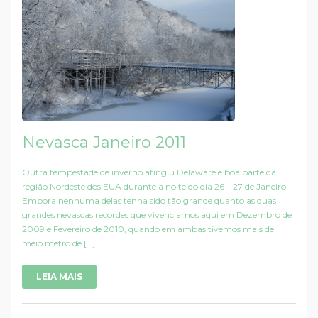
Nevasca Janeiro 2011
Outra tempestade de inverno atingiu Delaware e boa parte da
região Nordeste dos EUA durante a noite do dia 26 – 27 de Janeiro.
Embora nenhuma delas tenha sido tão grande quanto as duas
grandes nevascas recordes que vivenciamos aqui em Dezembro de
2009 e Fevereiro de 2010, quando em ambas tivemos mais de
meio metro de […]
LEIA MAIS