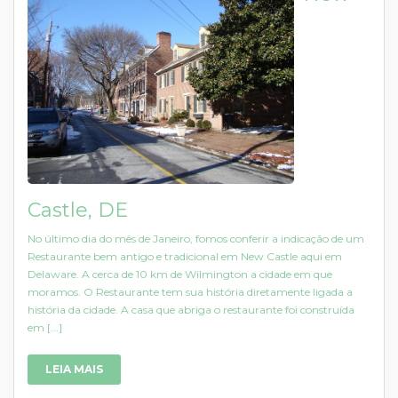
Castle, DE
No último dia do mês de Janeiro, fomos conferir a indicação de um
Restaurante bem antigo e tradicional em New Castle aqui em
Delaware. A cerca de 10 km de Wilmington a cidade em que
moramos. O Restaurante tem sua história diretamente ligada a
história da cidade. A casa que abriga o restaurante foi construída
em [...]
LEIA MAIS