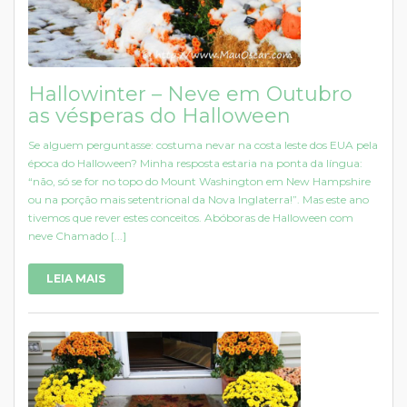
Hallowinter – Neve em Outubro
as vésperas do Halloween
Se alguem perguntasse: costuma nevar na costa leste dos EUA pela
época do Halloween? Minha resposta estaria na ponta da língua:
“não, só se for no topo do Mount Washington em New Hampshire
ou na porção mais setentrional da Nova Inglaterra!”. Mas este ano
tivemos que rever estes conceitos. Abóboras de Halloween com
neve Chamado [...]
LEIA MAIS