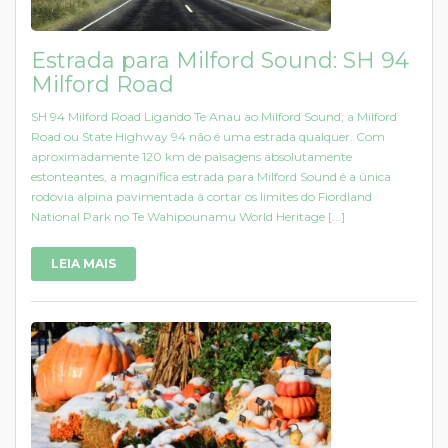
Estrada para Milford Sound: SH 94
Milford Road
SH 94 Milford Road Ligando Te Anau ao Milford Sound, a Milford
Road ou State Highway 94 não é uma estrada qualquer. Com
aproximadamente 120 km de paisagens absolutamente
estonteantes, a magnífica estrada para Milford Sound é a única
rodovia alpina pavimentada à cortar os limites do Fiordland
National Park no Te Wahipounamu World Heritage [...]
LEIA MAIS