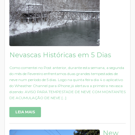
Nevascas Históricas em 5 Dias
Como comentei no Post anterior, durante esta semana, a segunda
do mês de Fevereiro enfrentamos duas grandes tempestades de
neve num período de 5 dias. Logo na quinta feira dia 4 o aplicativo
do Wheather Channel para iPhone já alertava a primeira nevasca
dizendo: AVISO PARA TEMPESTADE DE NEVE COM MONTANTES
DE ACUMULAÇÃO DE NEVE […]
LEIA MAIS
New