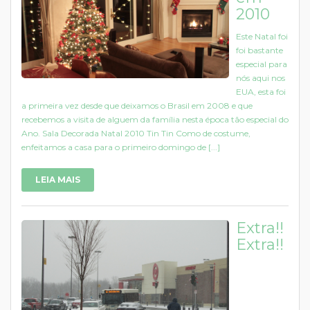
2010
Este Natal foi
foi bastante
especial para
nós aqui nos
EUA, esta foi
a primeira vez desde que deixamos o Brasil em 2008 e que
recebemos a visita de alguem da família nesta época tão especial do
Ano. Sala Decorada Natal 2010 Tin Tin Como de costume,
enfeitamos a casa para o primeiro domingo de [...]
LEIA MAIS
Extra!!
Extra!!