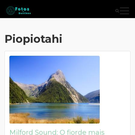
Piopiotahi
Milford Sound: O fiorde mais