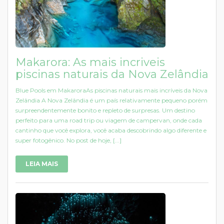
Makarora: As mais incriveis
piscinas naturais da Nova Zelândia
Blue Pools em MakaroraAs piscinas naturais mais incríveis da Nova
Zelândia A Nova Zelândia é um país relativamente pequeno porém
surpreendentemente bonito e repleto de surpresas. Um destino
perfeito para uma road trip ou viagem de campervan, onde cada
cantinho que você explora, você acaba descobrindo algo diferente e
super fotogênico. No post de hoje, [...]
LEIA MAIS