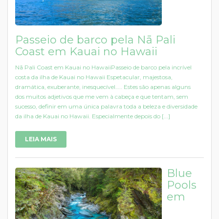
Passeio de barco pela Nā Pali
Coast em Kauai no Hawaii
Nā Pali Coast em Kauai no HawaiiPasseio de barco pela incrível
costa da ilha de Kauai no Hawaii Espetacular, majestosa,
dramática, exuberante, inesquecível….. Estes são apenas alguns
dos muitos adjetivos que me vem à cabeça e que tentam, sem
sucesso, definir em uma única palavra toda a beleza e diversidade
da ilha de Kauai no Hawaii. Especialmente depois do [...]
LEIA MAIS
Blue
Pools
em