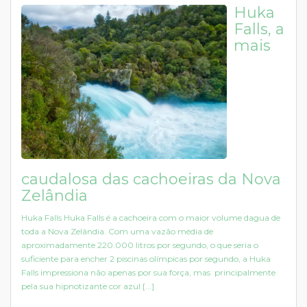
Huka
Falls, a
mais
caudalosa das cachoeiras da Nova
Zelândia
Huka Falls Huka Falls é a cachoeira com o maior volume dagua de
toda a Nova Zelândia. Com uma vazão média de
aproximadamente 220.000 litros por segundo, o que seria o
suficiente para encher 2 piscinas olímpicas por segundo, a Huka
Falls impressiona não apenas por sua força, mas principalmente
pela sua hipnotizante cor azul [...]