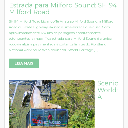
Estrada para Milford Sound: SH 94
Milford Road
SH 94 Milford Road Ligando Te Anau ao Milford Sound, a Milford
Road ou State Highway 94 não é uma estrada qualquer. Com
aproximadamente 120 km de paisagens absolutamente
estonteantes, a magnífica estrada para Milford Sound é a única
rodovia alpina pavimentada à cortar os limites do Fiordland
National Park no Te Wahipounamu World Heritage [...]
LEIA MAIS
Scenic
World:
A