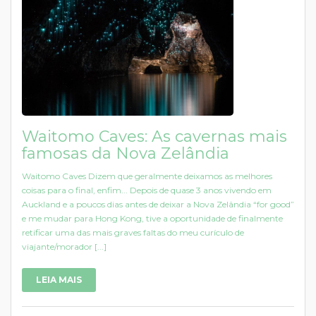
Waitomo Caves: As cavernas mais
famosas da Nova Zelândia
Waitomo Caves Dizem que geralmente deixamos as melhores
coisas para o final, enfim... Depois de quase 3 anos vivendo em
Auckland e a poucos dias antes de deixar a Nova Zelândia “for good”
e me mudar para Hong Kong, tive a oportunidade de finalmente
retificar uma das mais graves faltas do meu curículo de
viajante/morador [...]
LEIA MAIS