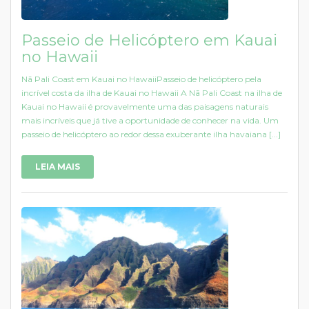
Passeio de Helicóptero em Kauai
no Hawaii
Nā Pali Coast em Kauai no HawaiiPasseio de helicóptero pela
incrível costa da ilha de Kauai no Hawaii A Nā Pali Coast na ilha de
Kauai no Hawaii é provavelmente uma das paisagens naturais
mais incríveis que já tive a oportunidade de conhecer na vida. Um
passeio de helicóptero ao redor dessa exuberante ilha havaiana [...]
LEIA MAIS