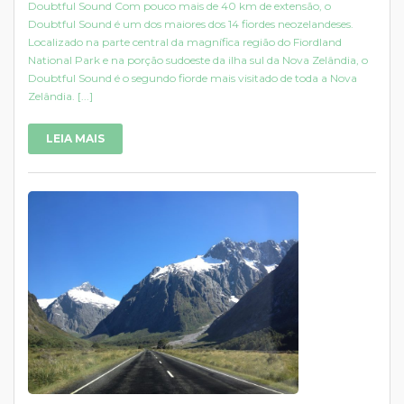
Doubtful Sound Com pouco mais de 40 km de extensão, o
Doubtful Sound é um dos maiores dos 14 fiordes neozelandeses.
Localizado na parte central da magnífica região do Fiordland
National Park e na porção sudoeste da ilha sul da Nova Zelândia, o
Doubtful Sound é o segundo fiorde mais visitado de toda a Nova
Zelândia. [...]
LEIA MAIS