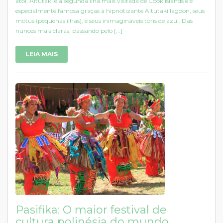
atol, Aitutaki é a segunda ilha mais visitada de Cook Islands e é
especialmente famosa graças à hipnotizante Aitutaki lagoon, seus
motus (pequenas ilhas), e seus inimagináveis tons de azul. Das
nunces mais claras, passando pelo [...]
LEIA MAIS
Pasifika: O maior festival de
cultura polinésia do mundo