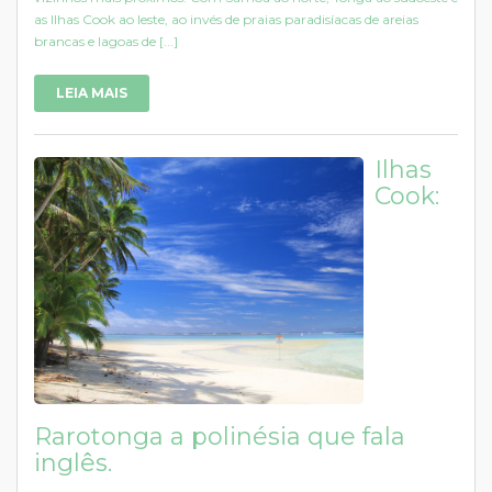
as Ilhas Cook ao leste, ao invés de praias paradisíacas de areias
brancas e lagoas de [...]
LEIA MAIS
Ilhas
Cook:
Rarotonga a polinésia que fala
inglês.