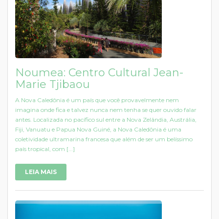
Noumea: Centro Cultural Jean-
Marie Tjibaou
A Nova Caledônia é um país que você provavelmente nem
imagina onde fica e talvez nunca nem tenha se quer ouvido falar
antes. Localizada no pacífico sul entre a Nova Zelândia, Austrália,
Fiji, Vanuatu e Papua Nova Guiné, a Nova Caledônia é uma
coletividade ultramarina francesa que além de ser um belíssimo
país tropical, com [...]
LEIA MAIS