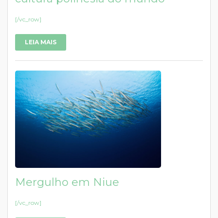
[/vc_row]
LEIA MAIS
Mergulho em Niue
[/vc_row]