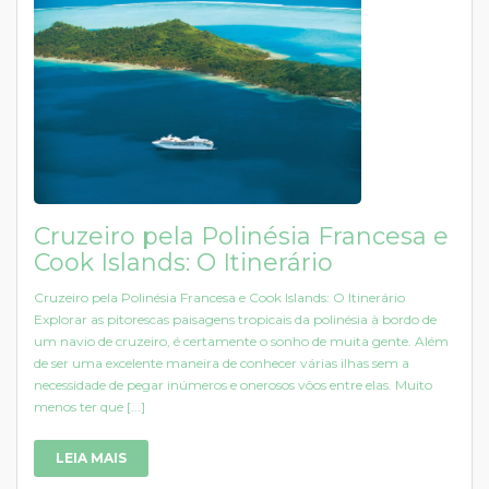
Cruzeiro pela Polinésia Francesa e
Cook Islands: O Itinerário
Cruzeiro pela Polinésia Francesa e Cook Islands: O Itinerário
Explorar as pitorescas paisagens tropicais da polinésia à bordo de
um navio de cruzeiro, é certamente o sonho de muita gente. Além
de ser uma excelente maneira de conhecer várias ilhas sem a
necessidade de pegar inúmeros e onerosos vôos entre elas. Muito
menos ter que [...]
LEIA MAIS