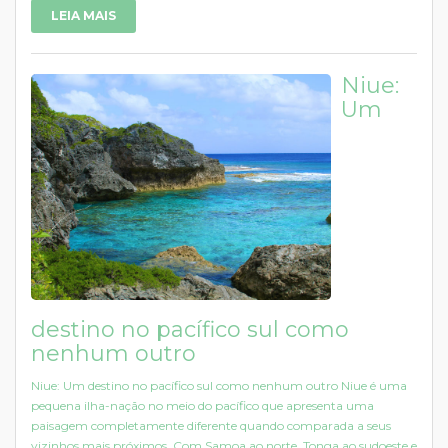
LEIA MAIS
Niue:
Um
destino no pacífico sul como
nenhum outro
Niue: Um destino no pacífico sul como nenhum outro Niue é uma
pequena ilha-nação no meio do pacífico que apresenta uma
paisagem completamente diferente quando comparada a seus
vizinhos mais próximos. Com Samoa ao norte, Tonga ao sudoeste e