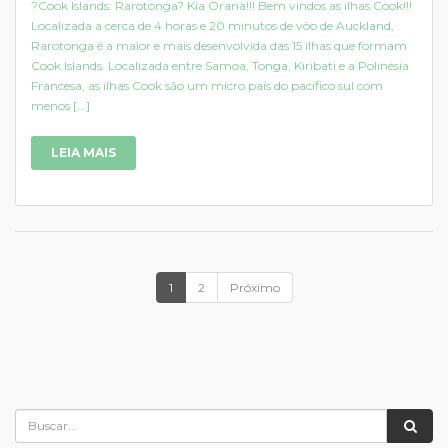
?Cook Islands: Rarotonga? Kia Orana!!! Bem vindos as ilhas Cook!!!
Localizada a cerca de 4 horas e 20 minutos de vôo de Auckland,
Rarotonga é a maior e mais desenvolvida das 15 ilhas que formam
Cook Islands. Localizada entre Samoa, Tonga, Kiribati e a Polinésia
Francesa, as ilhas Cook são um micro país do pacífico sul com
menos [...]
LEIA MAIS
1
2
Próximo