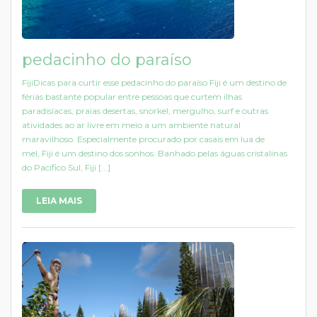
pedacinho do paraíso
FijiDicas para curtir esse pedacinho do paraíso Fiji é um destino de
férias bastante popular entre pessoas que curtem ilhas
paradisíacas, praias desertas, snorkel, mergulho, surf e outras
atividades ao ar livre em meio a um ambiente natural
maravilhoso. Especialmente procurado por casais em lua de
mel, Fiji é um destino dos sonhos. Banhado pelas águas cristalinas
do Pacífico Sul, Fiji [...]
LEIA MAIS