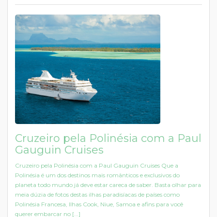
Cruzeiro pela Polinésia com a Paul
Gauguin Cruises
Cruzeiro pela Polinésia com a Paul Gauguin Cruises Que a
Polinésia é um dos destinos mais românticos e exclusivos do
planeta todo mundo já deve estar careca de saber. Basta olhar para
meia dúzia de fotos destas ilhas paradisíacas de países como
Polinésia Francesa, Ilhas Cook, Niue, Samoa e afins para você
querer embarcar no [...]