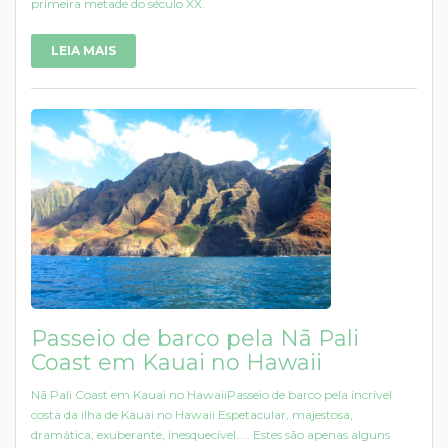
primeira metade do século XX.
LEIA MAIS
Passeio de barco pela Nā Pali
Coast em Kauai no Hawaii
Nā Pali Coast em Kauai no HawaiiPasseio de barco pela incrível
costa da ilha de Kauai no Hawaii Espetacular, majestosa,
dramática, exuberante, inesquecível….. Estes são apenas alguns