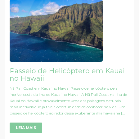
Passeio de Helicóptero em Kauai
no Hawaii
Nā Pali Coast em Kauai no HawaiiPasseio de helicóptero pela
incrível costa da ilha de Kauai no Hawaii A Nā Pali Coast na ilha de
Kauai no Hawaii é provavelmente uma das paisagens naturais
mais incríveis que já tive a oportunidade de conhecer na vida. Um
passeio de helicóptero ao redor dessa exuberante ilha havaiana [...]
LEIA MAIS