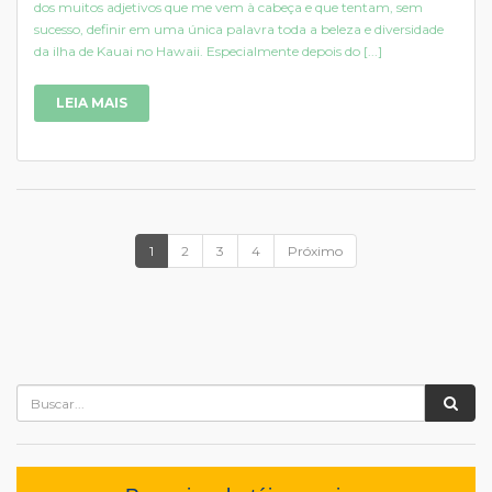
dos muitos adjetivos que me vem à cabeça e que tentam, sem
sucesso, definir em uma única palavra toda a beleza e diversidade
da ilha de Kauai no Hawaii. Especialmente depois do [...]
LEIA MAIS
1
2
3
4
Próximo