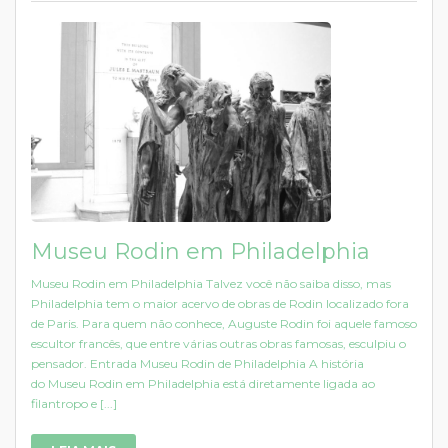
Museu Rodin em Philadelphia
Museu Rodin em Philadelphia Talvez você não saiba disso, mas
Philadelphia tem o maior acervo de obras de Rodin localizado fora
de Paris. Para quem não conhece, Auguste Rodin foi aquele famoso
escultor francês, que entre várias outras obras famosas, esculpiu o
pensador. Entrada Museu Rodin de Philadelphia A história
do Museu Rodin em Philadelphia está diretamente ligada ao
filantropo e [...]