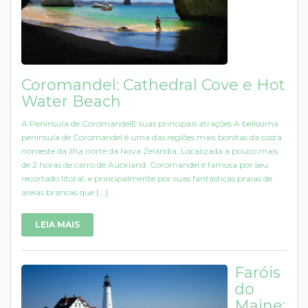
Coromandel: Cathedral Cove e Hot
Water Beach
A Península de CoromandelE suas principais atrações A belíssima
península de Coromandel é uma das regiões mais bonitas da costa
noroeste da ilha norte da Nova Zelândia. Localizada a pouco mais
de 2 horas de carro de Auckland, Coromandel é famosa por seu
recortado litoral, e principalmente por suas fantásticas praias de
areias brancas que [...]
LEIA MAIS
Faróis
do
Maine: