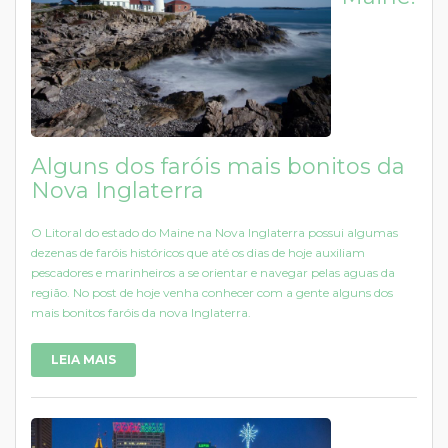
Alguns dos faróis mais bonitos da
Nova Inglaterra
O Litoral do estado do Maine na Nova Inglaterra possui algumas
dezenas de faróis históricos que até os dias de hoje auxiliam
pescadores e marinheiros a se orientar e navegar pelas aguas da
região. No post de hoje venha conhecer com a gente alguns dos
mais bonitos faróis da nova Inglaterra.
LEIA MAIS