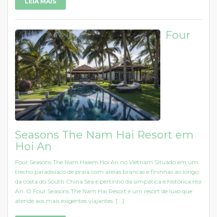
LEIA MAIS
Four
Seasons The Nam Hai Resort em
Hoi An
Four Seasons The Nam Haiem Hoi An no Vietnam Situado em um
trecho paradisíaco de praia com areias brancas e fininhas ao longo
da costa do South China Sea e pertinho da simpática e histórica Hoi
An. O Four Seasons The Nam Hai Resort é um resort de luxo que
atende aos mais exigentes viajantes. [...]