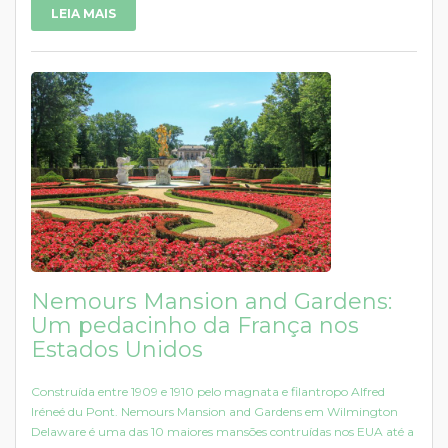
LEIA MAIS
Nemours Mansion and Gardens:
Um pedacinho da França nos
Estados Unidos
Construída entre 1909 e 1910 pelo magnata e filantropo Alfred
Iréneé du Pont. Nemours Mansion and Gardens em Wilmington
Delaware é uma das 10 maiores mansões contruídas nos EUA até a