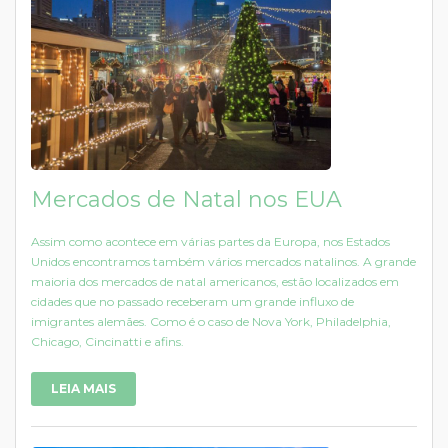
Mercados de Natal nos EUA
Assim como acontece em várias partes da Europa, nos Estados
Unidos encontramos também vários mercados natalinos. A grande
maioria dos mercados de natal americanos, estão localizados em
cidades que no passado receberam um grande influxo de
imigrantes alemães. Como é o caso de Nova York, Philadelphia,
Chicago, Cincinatti e afins.
LEIA MAIS