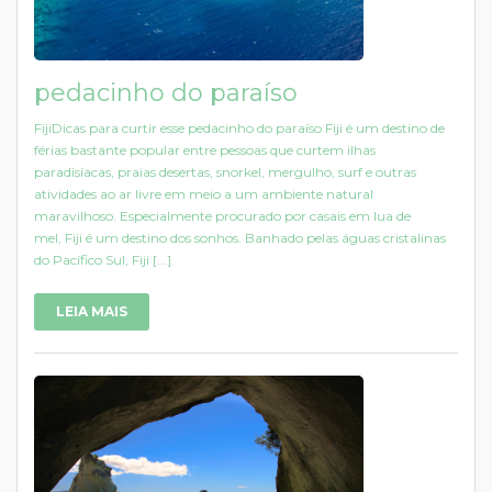
pedacinho do paraíso
FijiDicas para curtir esse pedacinho do paraíso Fiji é um destino de
férias bastante popular entre pessoas que curtem ilhas
paradisíacas, praias desertas, snorkel, mergulho, surf e outras
atividades ao ar livre em meio a um ambiente natural
maravilhoso. Especialmente procurado por casais em lua de
mel, Fiji é um destino dos sonhos. Banhado pelas águas cristalinas
do Pacífico Sul, Fiji [...]
LEIA MAIS