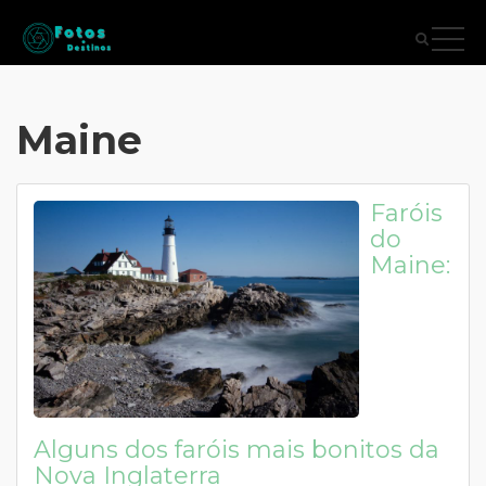
Maine
Faróis
do
Maine:
Alguns dos faróis mais bonitos da
Nova Inglaterra