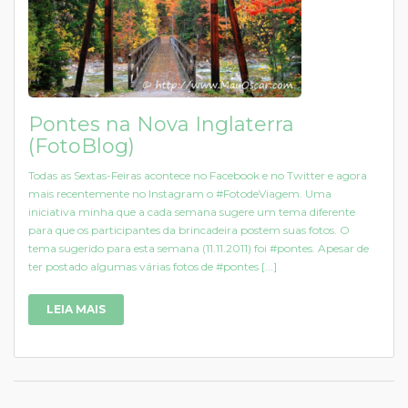
Pontes na Nova Inglaterra
(FotoBlog)
Todas as Sextas-Feiras acontece no Facebook e no Twitter e agora
mais recentemente no Instagram o #FotodeViagem. Uma
iniciativa minha que a cada semana sugere um tema diferente
para que os participantes da brincadeira postem suas fotos. O
tema sugerido para esta semana (11.11.2011) foi #pontes. Apesar de
ter postado algumas várias fotos de #pontes [...]
LEIA MAIS