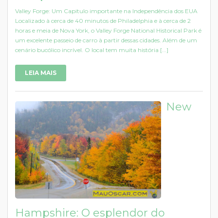
Valley Forge: Um Capitulo importante na Independência dos EUA
Localizado à cerca de 40 minutos de Philadelphia e à cerca de 2
horas e meia de Nova York, o Valley Forge National Historical Park é
um excelente passeio de carro à partir dessas cidades. Além de um
cenário bucólico incrível. O local tem muita história [...]
LEIA MAIS
New
Hampshire: O esplendor do