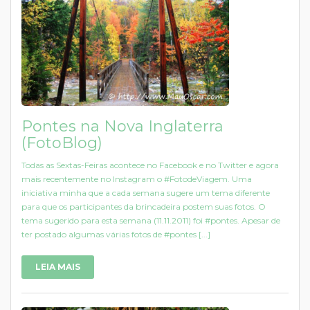
Pontes na Nova Inglaterra
(FotoBlog)
Todas as Sextas-Feiras acontece no Facebook e no Twitter e agora
mais recentemente no Instagram o #FotodeViagem. Uma
iniciativa minha que a cada semana sugere um tema diferente
para que os participantes da brincadeira postem suas fotos. O
tema sugerido para esta semana (11.11.2011) foi #pontes. Apesar de
ter postado algumas várias fotos de #pontes [...]
LEIA MAIS