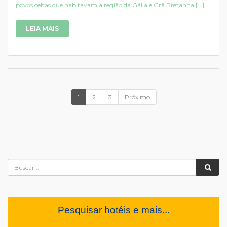
povos celtas que habitavam a região da Gália e Grã Bretanha [...]
LEIA MAIS
1
2
3
Próximo
Pesquisar hotéis e mais...