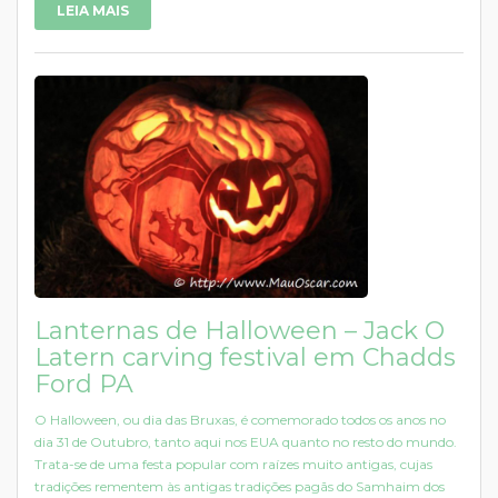
LEIA MAIS
Lanternas de Halloween – Jack O
Latern carving festival em Chadds
Ford PA
O Halloween, ou dia das Bruxas, é comemorado todos os anos no
dia 31 de Outubro, tanto aqui nos EUA quanto no resto do mundo.
Trata-se de uma festa popular com raízes muito antigas, cujas
tradições rementem às antigas tradições pagãs do Samhaim dos