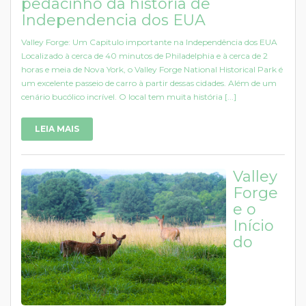
pedacinho da história de
Independencia dos EUA
Valley Forge: Um Capitulo importante na Independência dos EUA
Localizado à cerca de 40 minutos de Philadelphia e à cerca de 2
horas e meia de Nova York, o Valley Forge National Historical Park é
um excelente passeio de carro à partir dessas cidades. Além de um
cenário bucólico incrível. O local tem muita história [...]
LEIA MAIS
Valley
Forge
e o
Início
do