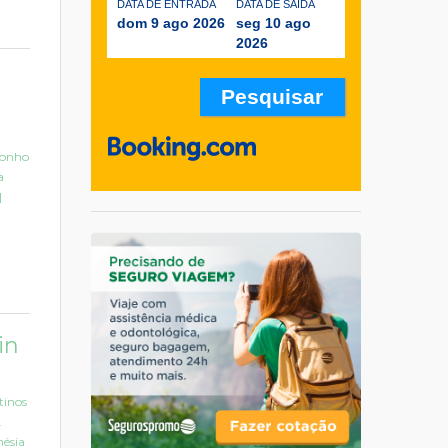
DATA DE ENTRADA
DATA DE SAÍDA
dom 9 ago 2026
seg 10 ago
2026
 sonho
a
]
in
tinos
.
nésia