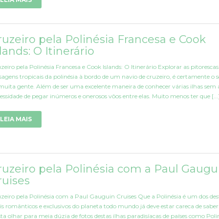
ruzeiro pela Polinésia Francesa e Cook
slands: O Itinerário
zeiro pela Polinésia Francesa e Cook Islands: O Itinerário Explorar as pitorescas
sagens tropicais da polinésia à bordo de um navio de cruzeiro, é certamente o
muita gente. Além de ser uma excelente maneira de conhecer várias ilhas sem 
essidade de pegar inúmeros e onerosos vôos entre elas. Muito menos ter que [...
LEIA MAIS
ruzeiro pela Polinésia com a Paul Gaugu
ruises
zeiro pela Polinésia com a Paul Gauguin Cruises Que a Polinésia é um dos des
s românticos e exclusivos do planeta todo mundo já deve estar careca de saber
ta olhar para meia dúzia de fotos destas ilhas paradisíacas de países como Poli