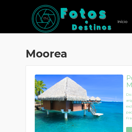
Início
Moorea
P
M
Dic
arq
exc
pac
Fra