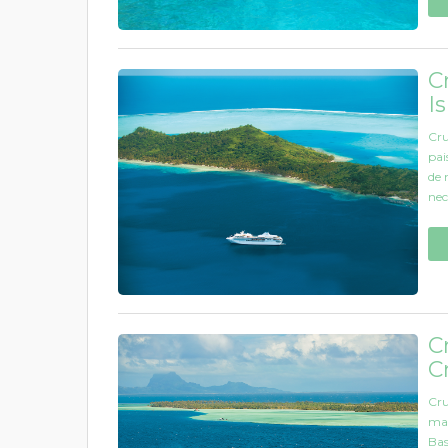
C
I
Cru
pai
de 
nec
C
C
Cru
mai
Bas