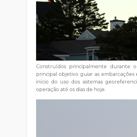
Construídos principalmente durante 
principal objetivo guiar as embarcaçõe
início do uso dos sistemas georeferen
operação até os dias de hoje.