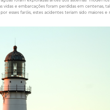
 águas foram exploradas antes dos sistemas “modernos
s vidas e embarcações foram perdidas em centenas, ta
por esses faróis, estes acidentes teriam sido maiores e 