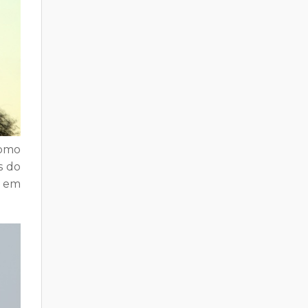
como
s do
m em