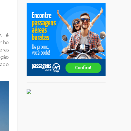
A é
inho
eras
ução
iado