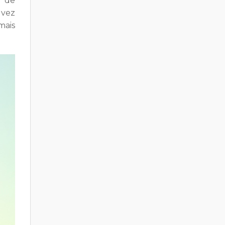
” de
lvez
mais