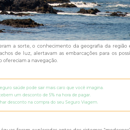
 eram a sorte, o conhecimento da geografia da região
fachos de luz, alertavam as embarcações para os possí
ão ofereciam a navegação.
seguro saúde pode sair mais caro que você imagina.
ecebem um desconto de 5% na hora de pagar.
anhar desconto na compra do seu Seguro Viagem.