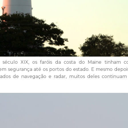
o século XIX, os faróis da costa do Maine tinham 
s em segurança até os portos do estado. E mesmo depoi
ciados de navegação e radar, muitos deles continua