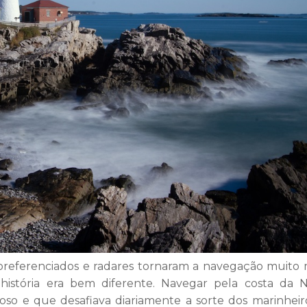
eoreferenciados e radares tornaram a navegação muito 
história era bem diferente.
Navegar pela costa da 
oso e que desafiava diariamente a sorte dos marinheir