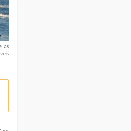
 e
os
veis