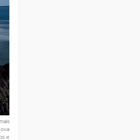
mais
Nova
os e