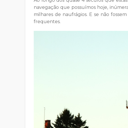
Ao longo dos quase 4 séculos que estas
navegação que possuímos hoje,
inúmera
milhares de naufrágios. E se não fossem 
frequentes.