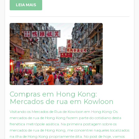
LEIA MAIS
Compras em Hong Kong:
Mercados de rua em Kowloon
Visitando os Mercados de Rua de Kowloon em Hong Kong Os
mercados de rua de Hong Kong fazem parte do cotidiano desta
frenética metrópole asiática. Na primeira postagem sobre os
mercados de rua de Hong Kong, me concentrei naqueles localizados
na ilha de Hong Kong propriamente dita. No post de hoje, vamos