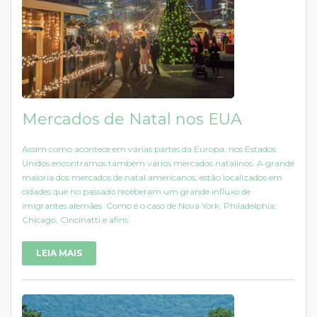
Mercados de Natal nos EUA
Assim como acontece em várias partes da Europa, nos Estados
Unidos encontramos também vários mercados natalinos. A grande
maioria dos mercados de natal americanos, estão localizados em
cidades que no passado receberam um grande influxo de
imigrantes alemães. Como é o caso de Nova York, Philadelphia,
Chicago, Cincinatti e afins.
LEIA MAIS