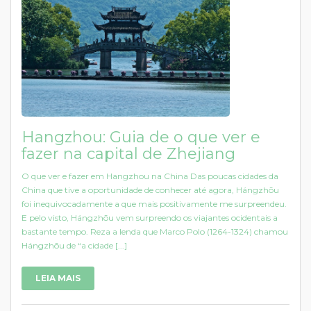
Hangzhou: Guia de o que ver e
fazer na capital de Zhejiang
O que ver e fazer em Hangzhou na China Das poucas cidades da
China que tive a oportunidade de conhecer até agora, Hángzhōu
foi inequivocadamente a que mais positivamente me surpreendeu.
E pelo visto, Hángzhōu vem surpreendo os viajantes ocidentais a
bastante tempo. Reza a lenda que Marco Polo (1264-1324) chamou
Hángzhōu de “a cidade [...]
LEIA MAIS