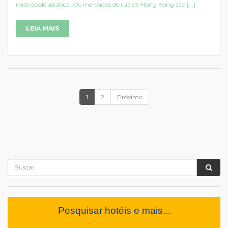
metrópole asiática. Os mercados de rua de Hong Kong são [...]
LEIA MAIS
1
2
Próximo
Pesquisar hotéis e mais...