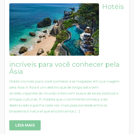
Hotéis
incríveis para você conhecer pela
Ásia
Hotéis incríveis para você conhecer e se hospedar em sua viagem
pela Ásia A Ásia é um destino que de longa data tem
atraído viajantes do mundo inteiro em busca de locais exóticos e
antigas culturas. À medida que o continente começa a ser
desbravado e ganha cada vez mais popularidade entre os
brasileiros é natural que encontramos [...]
LEIA MAIS