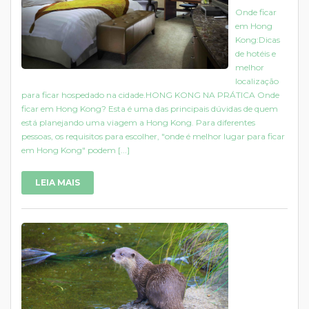
Onde ficar
em Hong
Kong:Dicas
de hotéis e
melhor
localização
para ficar hospedado na cidade.HONG KONG NA PRÁTICA Onde
ficar em Hong Kong? Esta é uma das principais dúvidas de quem
está planejando uma viagem a Hong Kong. Para diferentes
pessoas, os requisitos para escolher, "onde é melhor lugar para ficar
em Hong Kong" podem [...]
LEIA MAIS