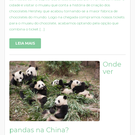
cidade e visitar o museu que conta a história de criação dos
chocolates Hershey que acabou tornando-se a maior fábrica de
chocolates do mundo. Logo na chegada compramos nossos tickets
para o museu do chocolate, acabamos optando pela opção que
combina o ticket [...]
LEIA MAIS
Onde
ver
pandas na China?