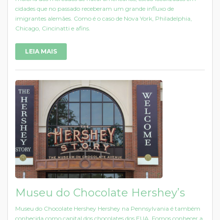
cidades que no passado receberam um grande influxo de
imigrantes alemães. Como é o caso de Nova York, Philadelphia,
Chicago, Cincinatti e afins.
LEIA MAIS
Museu do Chocolate Hershey’s
Museu do Chocolate Hershey Hershey na Pennsylvania é também
conhecida como capital dos chocolates dos EUA. Fomos conhecer a