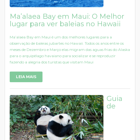
Ma’alaea Bay em Maui: O Melhor
lugar para ver baleias no Hawaii
Ma’alaea Bay em Maui é um dos melhores lugares para a
observação de baleias jubartes no Hawaii. Todos os anos entre os
meses de Dezembro e Março elas migram das aguas frias do Alaska
para o arquipélago havaiano para socializar e se reproduzir
fazendo a alegria dos turistas que visitam Maui
LEIA MAIS
Guia
de