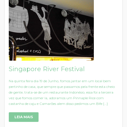
Singapore River Festival
Na quinta feira dia 19 de Junho, fomos jantar em um local bem
pertinho de casa, que sempre que passamos pela frente esta cheio
de gente, trata-se de um restaurante Indonésio, essa foi a terceira
vez que fomos comer la, adoramos um Pinnaple Rice com
castanha de caju e Camarões alem disso pedimos um Bife […]
LEIA MAIS