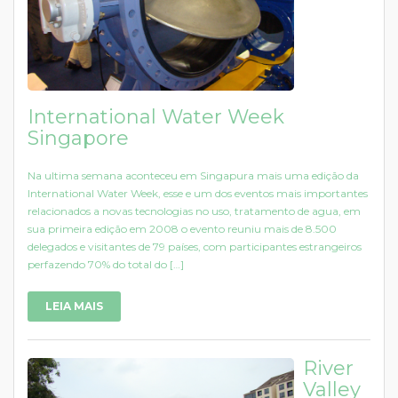
International Water Week
Singapore
Na ultima semana aconteceu em Singapura mais uma edição da
International Water Week, esse e um dos eventos mais importantes
relacionados a novas tecnologias no uso, tratamento de agua, em
sua primeira edição em 2008 o evento reuniu mais de 8.500
delegados e visitantes de 79 países, com participantes estrangeiros
perfazendo 70% do total do […]
LEIA MAIS
River
Valley