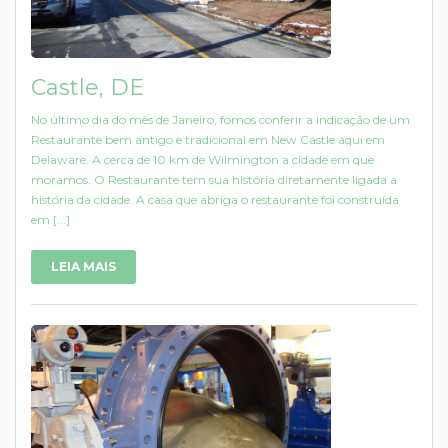
Castle, DE
No último dia do mês de Janeiro, fomos conferir a indicação de um
Restaurante bem antigo e tradicional em New Castle aqui em
Delaware. A cerca de 10 km de Wilmington a cidade em que
moramos. O Restaurante tem sua história diretamente ligada a
história da cidade. A casa que abriga o restaurante foi construída
em [...]
LEIA MAIS