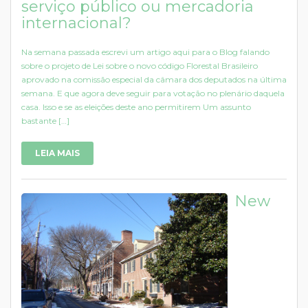
serviço público ou mercadoria
internacional?
Na semana passada escrevi um artigo aqui para o Blog falando
sobre o projeto de Lei sobre o novo código Florestal Brasileiro
aprovado na comissão especial da câmara dos deputados na última
semana. E que agora deve seguir para votação no plenário daquela
casa. Isso e se as eleições deste ano permitirem Um assunto
bastante […]
LEIA MAIS
New