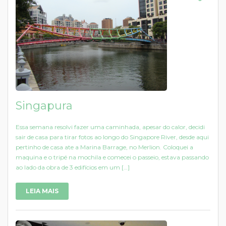
Singapura
Essa semana resolvi fazer uma caminhada, apesar do calor, decidi
sair de casa para tirar fotos ao longo do Singapore River, desde aqui
pertinho de casa ate a Marina Barrage, no Merlion. Coloquei a
maquina e o tripé na mochila e comecei o passeio, estava passando
ao lado da obra de 3 edifícios em um […]
LEIA MAIS