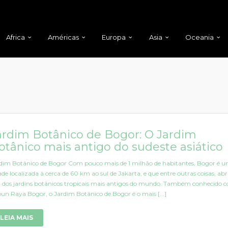
Africa
Américas
Europa
Asia
Oceania
ardim Botânico de Bogor: O Jardim
otânico mais antigo do sudeste asiático
dim Botânico de Bogor Com pouco mais de 1 milhão de habitantes, Bogor é 
ade localizada à cerca de 60 km ao sul de Jakarta, e que entre outras coisas, ab
dos jardins botânicos tropicais mais antigos do mundo. Também conhecido 
un Raya Bogor, o Jardim Botânico de Bogor é o mais [...]
LEIA MAIS