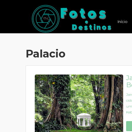
Início
Palacio
J
B
Jar
cid
um 
Keb