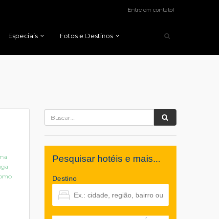
Entre em contato!
Especiais
Fotos e Destinos
uma
Pesquisar hotéis e mais...
riga
como
Destino