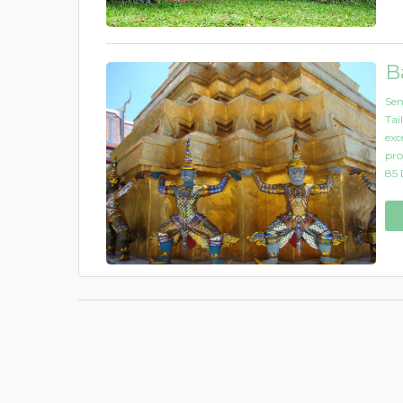
B
Sem
Tai
exc
pro
85 