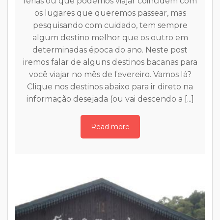
férias ou que podemos viajar coincidem com
a
os lugares que queremos passear, mas
m
s
pesquisando com cuidado, tem sempre
de
l
algum destino melhor que os outro em
s
determinadas época do ano. Neste post
p
iremos falar de alguns destinos bacanas para
e
você viajar no mês de fevereiro. Vamos lá?
Clique nos destinos abaixo para ir direto na
informação desejada (ou vai descendo a [...]
Read more