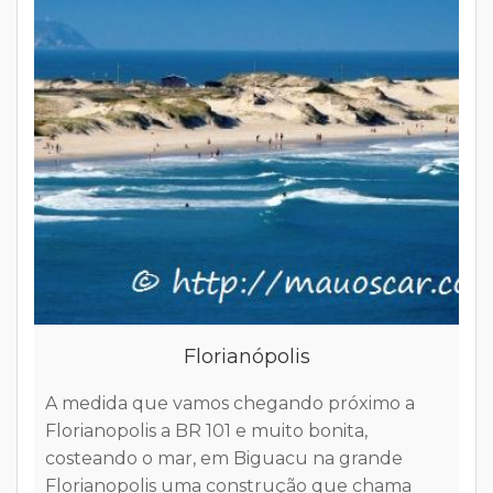
D
e
Florianópolis
d
C
A medida que vamos chegando próximo a
c
Florianopolis a BR 101 e muito bonita,
e
costeando o mar, em Biguacu na grande
f
Florianopolis uma construção que chama
r