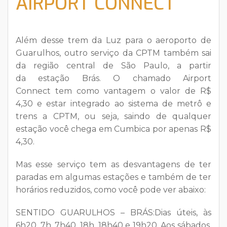
AIRPORT CONNECT
Além desse trem da Luz para o aeroporto de
Guarulhos, outro serviço da CPTM também sai
da região central de São Paulo, a partir
da
estação Brás
. O chamado
Airport
Connect
tem como vantagem o valor de
R$
4,30
e estar integrado ao sistema de metrô e
trens a CPTM, ou seja, saindo de qualquer
estação você chega em Cumbica por apenas R$
4,30.
Mas esse serviço tem as desvantagens de ter
paradas em algumas estações e também de ter
horários reduzidos, como você pode ver abaixo:
SENTIDO GUARULHOS – BRÁS:Dias úteis, às
6h20, 7h, 7h40, 18h, 18h40 e 19h20. Aos sábados,