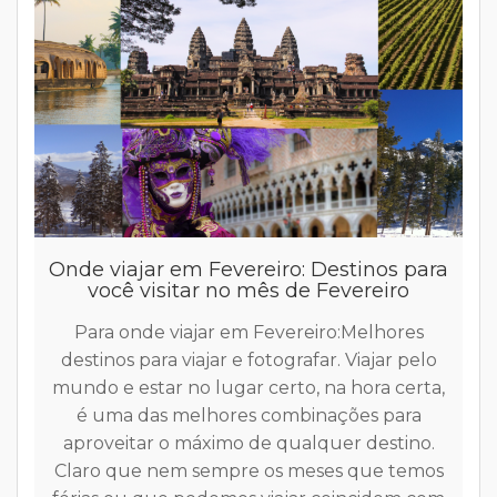
Onde viajar em Fevereiro: Destinos para
você visitar no mês de Fevereiro
o
C
Para onde viajar em Fevereiro:Melhores
e
destinos para viajar e fotografar. Viajar pelo
a
mundo e estar no lugar certo, na hora certa,
m
é uma das melhores combinações para
–
aproveitar o máximo de qualquer destino.
n
Claro que nem sempre os meses que temos
s
f