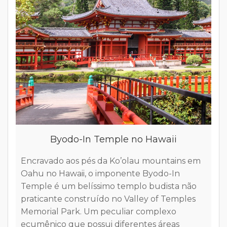
Passeio de Helicóptero em Kauai no
Hawaii
Nā Pali Coast em Kauai no HawaiiPasseio de
helicóptero pela incrível costa da ilha de
Kauai no Hawaii A Nā Pali Coast na ilha de
Kauai no Hawaii é provavelmente uma das
paisagens naturais mais incríveis que já tive a
oportunidade de conhecer na vida. Um
passeio de helicóptero ao redor dessa
exuberante ilha havaiana é indubitavelmente
a melhor e mais fantástica maneira de
comtemplar e compreender as belezas desse
pedacinho do paraíso. Nas duas
oportunidades que tivemos de visitar o Kauai,
fizemos questão de visitar na Na Pali Coast de
barco e de helicóptero e mesmo na segunda