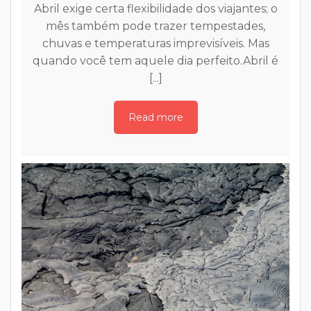
o
a
C
t
é
a
a
e
20 cidadezinhas americanas que você