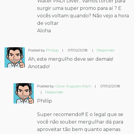
surgir uma super promo para aí ? E
vocês voltam quando? Não vejo a hora
de voltar
Aloha
Posted by
Philipp
|
07/02/2018
|
Responder
Ah, este mergulho deve ser demais!
Anotado!
Posted by
Oscar Augusto Risch
|
07/02/2018
|
Responder
Phillip
Super recomendo!!! E o legal que se
você não souber mergulhar dá para
aproveitar tão bem quanto apenas