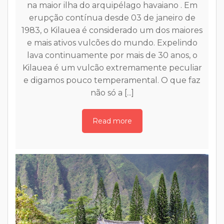
Read more
es
r
z