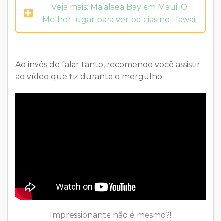
Veja mais: Ma’alaea Bay em Maui: O
Melhor lugar para ver baleias no Hawaii
Ao invés de falar tanto, recomendo você assistir
ao vídeo que fiz durante o mergulho.
Impressionante não é mesmo?!