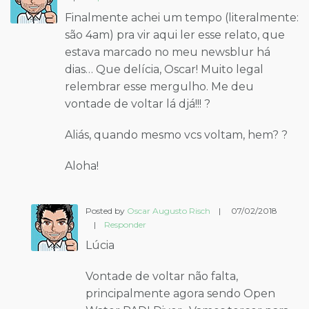
Finalmente achei um tempo (literalmente:
são 4am) pra vir aqui ler esse relato, que
estava marcado no meu newsblur há
dias… Que delícia, Oscar! Muito legal
relembrar esse mergulho. Me deu
vontade de voltar lá djá!!! ?
Aliás, quando mesmo vcs voltam, hem? ?
Aloha!
Posted by
Oscar Augusto Risch
|
07/02/2018
|
Responder
Lúcia
Vontade de voltar não falta,
principalmente agora sendo Open
Water PADI Diver.. Vamos torcer para