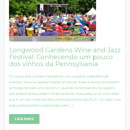
Longwood Gardens Wine and Jazz
Festival: Conhecendo um pouco
dos vinhos da Pennsylvania
O Longwood Gardens apresenta um invejável calendário de
eventos, shows e apresentações artísticas. Estes eventos acontecem
ao longo de todo ano, porém é quando as temperaturas sobem,
que estes eventos podem finalmente ser realizados ao ar livre neste
que é um dos mais bonitos jardins botânicos dos EUA. Um dos mais
populares eventos organizados pelo […]
LEIA MAIS