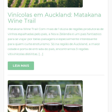
Vinícolas em Auckland: Matakana
Wine Trail
Matakana Wine Trail Com mais de 1 dúzia de regiões produtoras de
vinhos espalhadas pelo país, a Nova Zelândia é um país fantástico
para se viajar por belas paisagens e especialmente interessante
para quem curte enoturismo. Só na região de Auckland, a maior
cidade e porta de entrada do país, encontramos 3 regiões
vitivinícolas distintas. [...]
LEIA MAIS