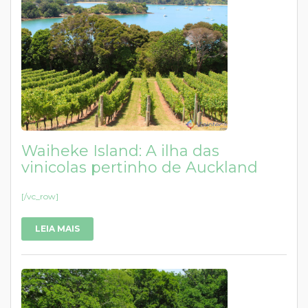
Waiheke Island: A ilha das
vinicolas pertinho de Auckland
[/vc_row]
LEIA MAIS