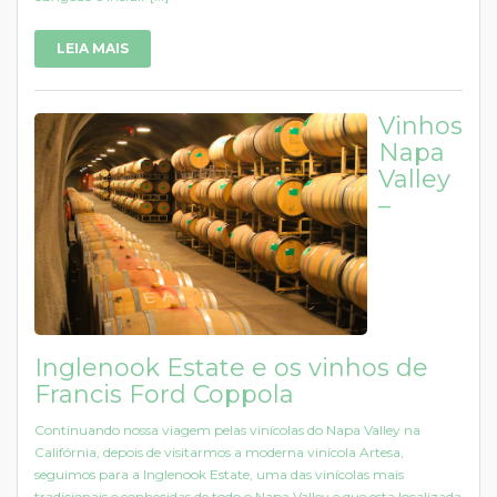
LEIA MAIS
Vinhos
Napa
Valley
–
Inglenook Estate e os vinhos de
Francis Ford Coppola
Continuando nossa viagem pelas vinícolas do Napa Valley na
Califórnia, depois de visitarmos a moderna vinícola Artesa,
seguimos para a Inglenook Estate, uma das vinícolas mais
tradicionais e conhecidas de todo o Napa Valley e que esta localizada