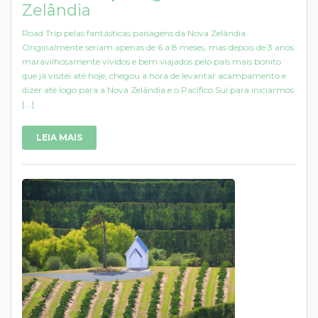
Zelândia
Road Trip pelas fantásticas paisagens da Nova Zelândia
Originalmente seriam apenas de 6 a 8 meses, mas depois de 3 anos
maravilhosamente vividos e bem viajados pelo país mais bonito
que já visitei até hoje, chegou a hora de levantar acampamento e
dizer até logo para a Nova Zelândia e o Pacífico Sul para iniciarmos
[...]
LEIA MAIS