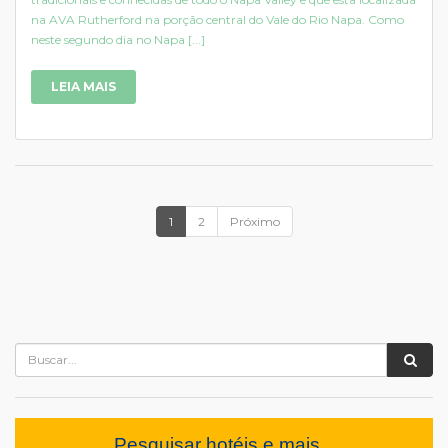
na AVA Rutherford na porção central do Vale do Rio Napa. Como
neste segundo dia no Napa [...]
LEIA MAIS
1
2
Próximo
Pesquisar hotéis e mais...