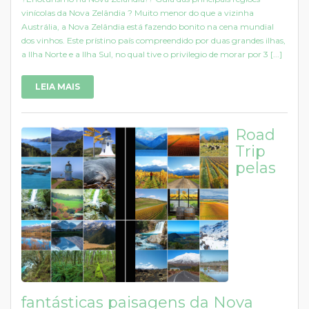
vinícolas da Nova Zelândia ? Muito menor do que a vizinha
Austrália, a Nova Zelândia está fazendo bonito na cena mundial
dos vinhos. Este prístino país compreendido por duas grandes ilhas,
a Ilha Norte e a Ilha Sul, no qual tive o privilegio de morar por 3 [...]
LEIA MAIS
Road
Trip
pelas
fantásticas paisagens da Nova