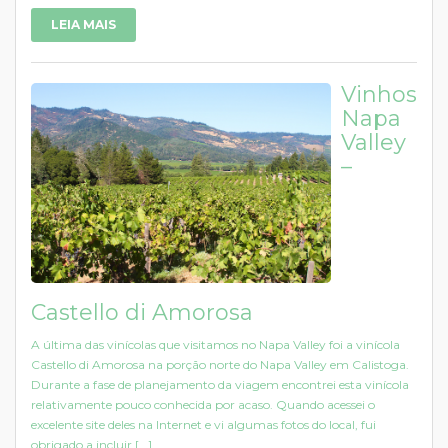
LEIA MAIS
Vinhos
Napa
Valley
–
Castello di Amorosa
A última das vinícolas que visitamos no Napa Valley foi a vinícola
Castello di Amorosa na porção norte do Napa Valley em Calistoga.
Durante a fase de planejamento da viagem encontrei esta vinícola
relativamente pouco conhecida por acaso. Quando acessei o
excelente site deles na Internet e vi algumas fotos do local, fui
obrigado a incluir [...]