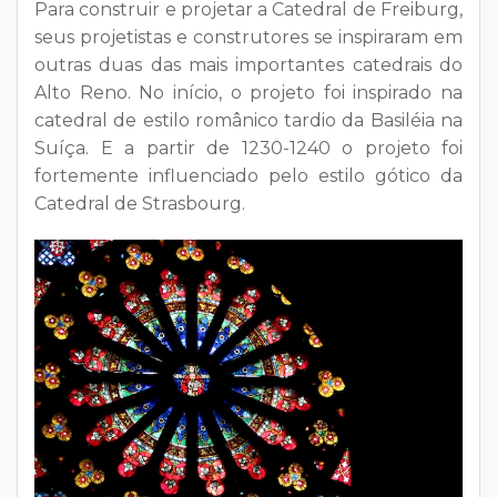
Para construir e projetar a Catedral de Freiburg,
seus projetistas e construtores se inspiraram em
outras duas das mais importantes catedrais do
Alto Reno. No início, o projeto foi inspirado na
catedral de estilo românico tardio da Basiléia na
Suíça. E a partir de 1230-1240 o projeto foi
fortemente influenciado pelo estilo gótico da
Catedral de Strasbourg.