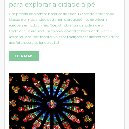
para explorar a cidade à pé
Um passeio pelo centro histórico de Macau O centro histórico de
Macau é o mais antigo patrimônio arquitetônico de origem
européia em solo chinês. Coexistindo entre o moderno e o
tradicional, a arquitetura colonial do centro histórico de Macau,
assimilou e souber manter vivas as tradições das diferentes culturas
que foi exposta ao longo de [...]
LEIA MAIS