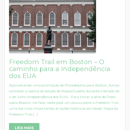
Freedom Trail em Boston – O
caminho para a Independência
dos EUA
Aproveitando uma promoção de Philadelphia para Boston, fomos
conhecer a capital do estado de Massachusetts durante o feriado de
4 de Julho (Independência dos EUA). Para iniciar a série de Posts
sobre Boston, irei falar neste post um pouco sobre a Freedom Trail,
uma das mais importantes atrações históricas da cidade. Mapa da
Freedom Trail [...]
LEIA MAIS