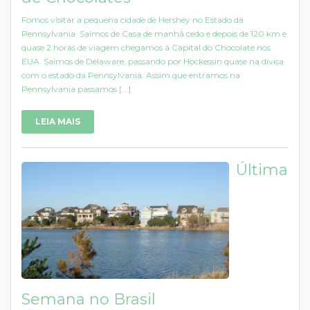
Fomos visitar a pequena cidade de Hershey no Estado da
Pennsylvania. Saímos de Casa de manhã cedo e depois de 120 km e
quase 2 horas de viagem chegamos à Capital do Chocolate nos
EUA. Saímos de Delaware, passando por Hockessin quase na divisa
com o estado da Pennsylvania. Assim que entramos na
Pennsylvania passamos [...]
LEIA MAIS
Última
Semana no Brasil