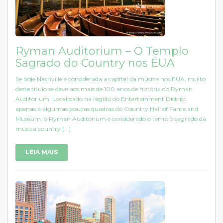
Ryman Auditorium – O Templo
Sagrado do Country nos EUA
Se hoje Nashville é considerada a capital da música nos EUA, muito
deste título se deve aos mais de 100 anos de história do Ryman
Auditorium. Localizado na região do Entertainment District
apenas à algumas poucas quadras do Country Hall of Fame and
Museum, o Ryman Auditorium é considerado o templo sagrado da
música country [...]
LEIA MAIS