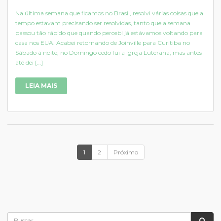
Na última semana que ficamos no Brasil, resolvi várias coisas que a
tempo estavam precisando ser resolvidas, tanto que a semana
passou tão rápido que quando percebi já estávamos voltando para
casa nos EUA. Acabei retornando de Joinville para Curitiba no
Sábado à noite, no Domingo cedo fui a Igreja Luterana, mas antes
até dei […]
LEIA MAIS
1
2
Próximo