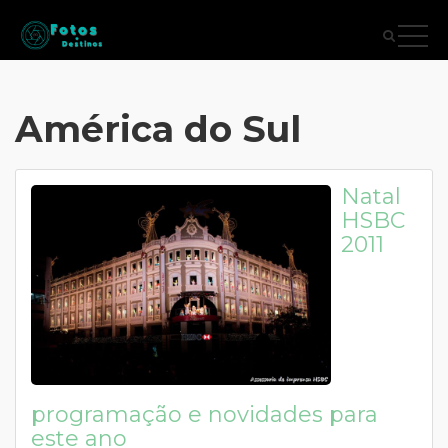
América do Sul
Natal
HSBC
2011
programação e novidades para
este ano