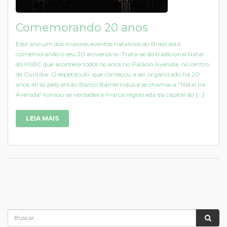
Comemorando 20 anos
Este ano um dos maiores eventos natalinos do Brasil está
comemorando o seu 20 aniversário. Trata-se do tradicional Natal
do HSBC que acontece todos os anos no Palácio Avenida, no centro
de Curitiba. O espetáculo que começou a ser organizado há 20
anos atrás pelo então Banco Bamerindus e se chamava “Natal na
Avenida” tornou-se verdadeira marca registrada da capital do [...]
LEIA MAIS