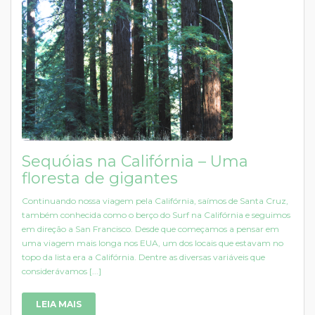
Sequóias na Califórnia – Uma
floresta de gigantes
Continuando nossa viagem pela Califórnia, saímos de Santa Cruz,
também conhecida como o berço do Surf na Califórnia e seguimos
em direção a San Francisco. Desde que começamos a pensar em
uma viagem mais longa nos EUA, um dos locais que estavam no
topo da lista era a Califórnia. Dentre as diversas variáveis que
considerávamos [...]
LEIA MAIS