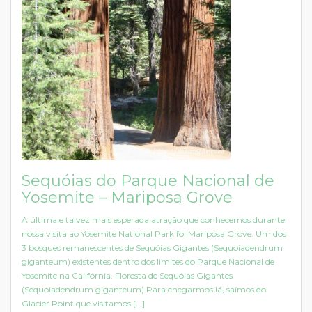
Sequóias do Parque Nacional de
Yosemite – Mariposa Grove
A última e talvez mais esperada atração que conhecemos durante
nossa visita ao Yosemite National Park foi Mariposa Grove. Um dos
3 bosques remanescentes de Sequóias Gigantes (Sequoiadendrum
giganteum) existentes dentro dos limites do Parque Nacional de
Yosemite na Califórnia. Floresta de Sequóias Gigantes
(Sequoiadendrum giganteum) Para chegarmos lá, saímos do
Glacier Point que visitamos [...]