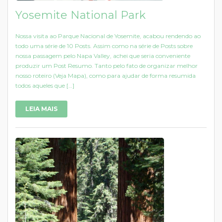
Yosemite National Park
Nossa visita ao Parque Nacional de Yosemite, acabou rendendo ao
todo uma série de 10 Posts. Assim como na série de Posts sobre
nossa passagem pelo Napa Valley, achei que seria conveniente
produzir um Post Resumo. Tanto pelo fato de organizar melhor
nosso roteiro (Veja Mapa), como para ajudar de forma resumida
todos aqueles que […]
LEIA MAIS