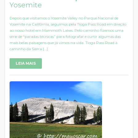
Yosemite
Depois que visitamos o Yosemite Valley no Parque Nacional de
Yosemite na Califórnia, seguimos pela Tioga Pass Road em direção
ao nosso hotel em Mammoth Lakes. Pelo caminho fizemos uma
série de “paradas técnicas” para fotografar e curtir algumas das
mais belas paisagens que já vimos na vida. Tioga Pass Road à
caminho da Sierra […]
LEIA MAIS