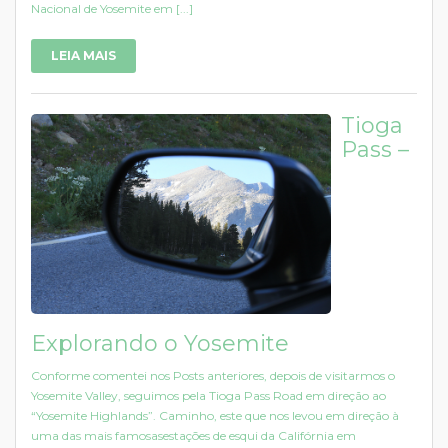
Nacional de Yosemite em [...]
LEIA MAIS
Tioga
Pass –
Explorando o Yosemite
Conforme comentei nos Posts anteriores, depois de visitarmos o
Yosemite Valley, seguimos pela Tioga Pass Road em direção ao
“Yosemite Highlands”. Caminho, este que nos levou em direção à
uma das mais famosasestações de esqui da Califórnia em