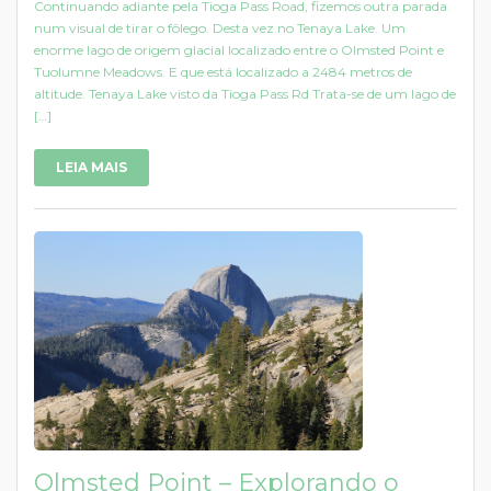
Continuando adiante pela Tioga Pass Road, fizemos outra parada
num visual de tirar o fôlego. Desta vez no Tenaya Lake. Um
enorme lago de origem glacial localizado entre o Olmsted Point e
Tuolumne Meadows. E que está localizado a 2484 metros de
altitude. Tenaya Lake visto da Tioga Pass Rd Trata-se de um lago de
[…]
LEIA MAIS
Olmsted Point – Explorando o