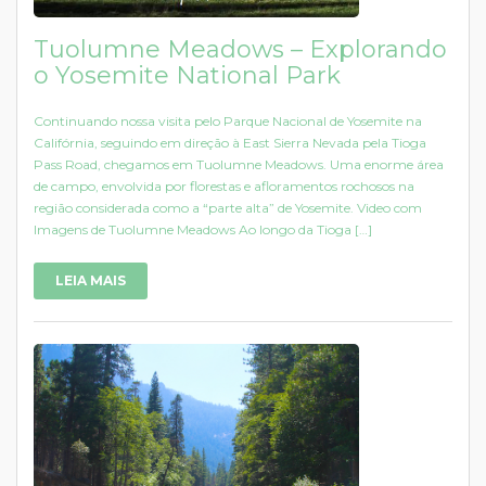
Tuolumne Meadows – Explorando
o Yosemite National Park
Continuando nossa visita pelo Parque Nacional de Yosemite na
Califórnia, seguindo em direção à East Sierra Nevada pela Tioga
Pass Road, chegamos em Tuolumne Meadows. Uma enorme área
de campo, envolvida por florestas e afloramentos rochosos na
região considerada como a “parte alta” de Yosemite. Video com
Imagens de Tuolumne Meadows Ao longo da Tioga […]
LEIA MAIS